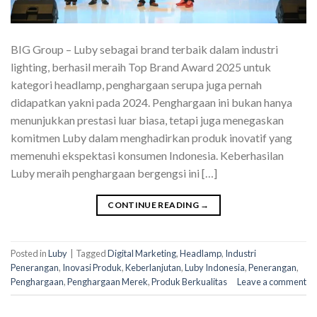
BIG Group – Luby sebagai brand terbaik dalam industri
lighting, berhasil meraih Top Brand Award 2025 untuk
kategori headlamp, penghargaan serupa juga pernah
didapatkan yakni pada 2024. Penghargaan ini bukan hanya
menunjukkan prestasi luar biasa, tetapi juga menegaskan
komitmen Luby dalam menghadirkan produk inovatif yang
memenuhi ekspektasi konsumen Indonesia. Keberhasilan
Luby meraih penghargaan bergengsi ini […]
CONTINUE READING
→
Posted in
Luby
|
Tagged
Digital Marketing
,
Headlamp
,
Industri
Penerangan
,
Inovasi Produk
,
Keberlanjutan
,
Luby Indonesia
,
Penerangan
,
Penghargaan
,
Penghargaan Merek
,
Produk Berkualitas
Leave a comment