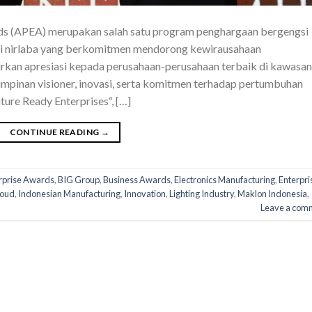
ds (APEA) merupakan salah satu program penghargaan bergengsi
sasi nirlaba yang berkomitmen mendorong kewirausahaan
irkan apresiasi kepada perusahaan-perusahaan terbaik di kawasan
mpinan visioner, inovasi, serta komitmen terhadap pertumbuhan
ure Ready Enterprises“, […]
CONTINUE READING
→
erprise Awards
,
BIG Group
,
Business Awards
,
Electronics Manufacturing
,
Enterpri
roud
,
Indonesian Manufacturing
,
Innovation
,
Lighting Industry
,
Maklon Indonesia
,
Leave a com