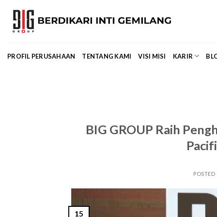
Skip
to
content
PROFIL PERUSAHAAN
TENTANG KAMI
VISI MISI
KARIR
BL
BIG GROUP Raih Pengha
Pacif
POSTED
15