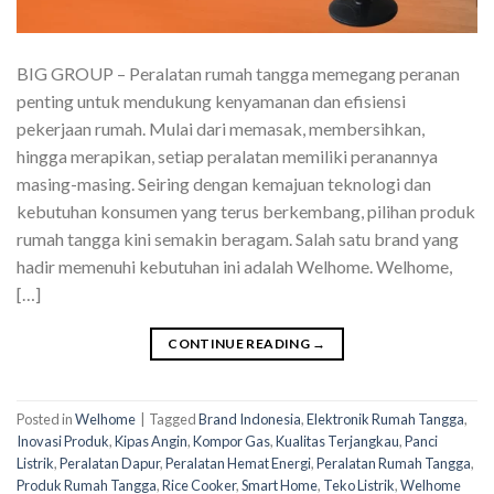
BIG GROUP – Peralatan rumah tangga memegang peranan
penting untuk mendukung kenyamanan dan efisiensi
pekerjaan rumah. Mulai dari memasak, membersihkan,
hingga merapikan, setiap peralatan memiliki peranannya
masing-masing. Seiring dengan kemajuan teknologi dan
kebutuhan konsumen yang terus berkembang, pilihan produk
rumah tangga kini semakin beragam. Salah satu brand yang
hadir memenuhi kebutuhan ini adalah Welhome. Welhome,
[…]
CONTINUE READING
→
Posted in
Welhome
|
Tagged
Brand Indonesia
,
Elektronik Rumah Tangga
,
Inovasi Produk
,
Kipas Angin
,
Kompor Gas
,
Kualitas Terjangkau
,
Panci
Listrik
,
Peralatan Dapur
,
Peralatan Hemat Energi
,
Peralatan Rumah Tangga
,
Produk Rumah Tangga
,
Rice Cooker
,
Smart Home
,
Teko Listrik
,
Welhome