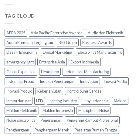
TAG CLOUD
APEA 2025
Asia Pacific Enterprise Awards
Audio dan Elektronik
Audio Premium Terjangkau
BIG Group
Business Awards
Desain Ergonomis
Digital Marketing
Electronics Manufacturing
emergency light
Enterprise Asia
Export Indonesia
Global Expansion
Headlamp
Indonesian Manufacturing
Indonesia Proud
Industri Penerangan
Innovation
Inovasi Audio
Inovasi Produk
Keberlanjutan
Kontrol Suhu Cerdas
lampu darurat
LED
Lighting Industry
Luby Indonesia
Maklon
Maklon Elektronik
Maklon Indonesia
Microphone Noise
Noise Electronics
Penerangan
Pengering Rambut Profesional
Penghargaan
Penghargaan Merek
Peralatan Rumah Tangga