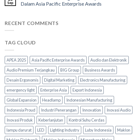
Sep
Dalam Asia Pacific Enterprise Awards
RECENT COMMENTS
TAG CLOUD
APEA 2025
Asia Pacific Enterprise Awards
Audio dan Elektronik
Audio Premium Terjangkau
BIG Group
Business Awards
Desain Ergonomis
Digital Marketing
Electronics Manufacturing
emergency light
Enterprise Asia
Export Indonesia
Global Expansion
Headlamp
Indonesian Manufacturing
Indonesia Proud
Industri Penerangan
Innovation
Inovasi Audio
Inovasi Produk
Keberlanjutan
Kontrol Suhu Cerdas
lampu darurat
LED
Lighting Industry
Luby Indonesia
Maklon
Maklon Elektronik
Maklon Indonesia
Microphone Noise