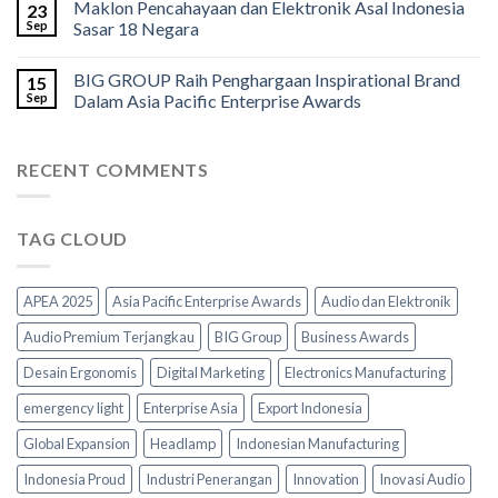
Maklon Pencahayaan dan Elektronik Asal Indonesia
23
Sep
Sasar 18 Negara
BIG GROUP Raih Penghargaan Inspirational Brand
15
Sep
Dalam Asia Pacific Enterprise Awards
RECENT COMMENTS
TAG CLOUD
APEA 2025
Asia Pacific Enterprise Awards
Audio dan Elektronik
Audio Premium Terjangkau
BIG Group
Business Awards
Desain Ergonomis
Digital Marketing
Electronics Manufacturing
emergency light
Enterprise Asia
Export Indonesia
Global Expansion
Headlamp
Indonesian Manufacturing
Indonesia Proud
Industri Penerangan
Innovation
Inovasi Audio