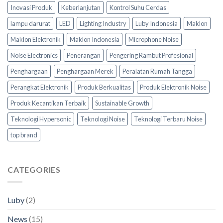
Inovasi Produk
Keberlanjutan
Kontrol Suhu Cerdas
lampu darurat
LED
Lighting Industry
Luby Indonesia
Maklon
Maklon Elektronik
Maklon Indonesia
Microphone Noise
Noise Electronics
Penerangan
Pengering Rambut Profesional
Penghargaan
Penghargaan Merek
Peralatan Rumah Tangga
Perangkat Elektronik
Produk Berkualitas
Produk Elektronik Noise
Produk Kecantikan Terbaik
Sustainable Growth
Teknologi Hypersonic
Teknologi Noise
Teknologi Terbaru Noise
top brand
CATEGORIES
Luby
(2)
News
(15)