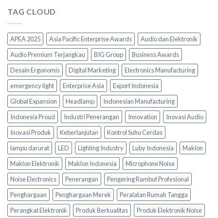
TAG CLOUD
APEA 2025
Asia Pacific Enterprise Awards
Audio dan Elektronik
Audio Premium Terjangkau
BIG Group
Business Awards
Desain Ergonomis
Digital Marketing
Electronics Manufacturing
emergency light
Enterprise Asia
Export Indonesia
Global Expansion
Headlamp
Indonesian Manufacturing
Indonesia Proud
Industri Penerangan
Innovation
Inovasi Audio
Inovasi Produk
Keberlanjutan
Kontrol Suhu Cerdas
lampu darurat
LED
Lighting Industry
Luby Indonesia
Maklon
Maklon Elektronik
Maklon Indonesia
Microphone Noise
Noise Electronics
Penerangan
Pengering Rambut Profesional
Penghargaan
Penghargaan Merek
Peralatan Rumah Tangga
Perangkat Elektronik
Produk Berkualitas
Produk Elektronik Noise